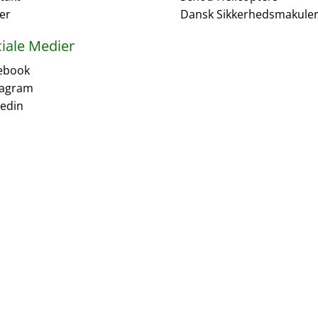
er
Dansk Sikkerhedsmakuler
iale Medier
ebook
tagram
kedin