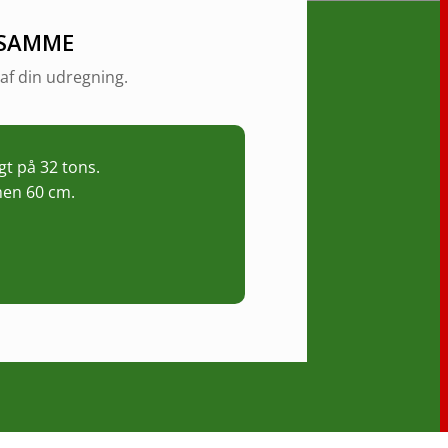
 SAMME
af din udregning.
t på 32 tons.
men 60 cm.