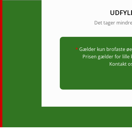
UDFYL
Det tager mindre
*
Gælder kun brofaste øer
Prisen gælder for lill
Kontakt os