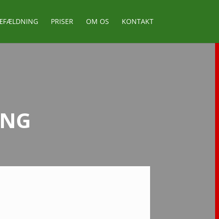
ÆFÆLDNING
PRISER
OM OS
KONTAKT
ING