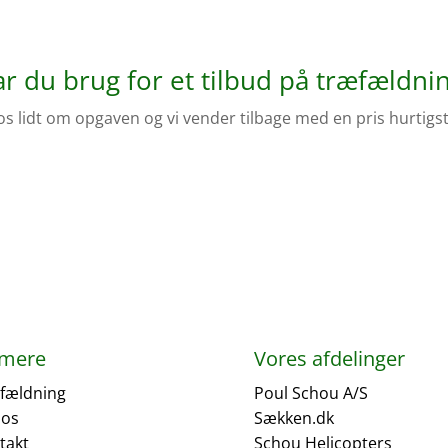
r du brug for et tilbud på træfældni
os lidt om opgaven og vi vender tilbage med en pris hurtigst
 mere
Vores afdelinger
fældning
Poul Schou A/S
os
Sækken.dk
takt
Schou Helicopters