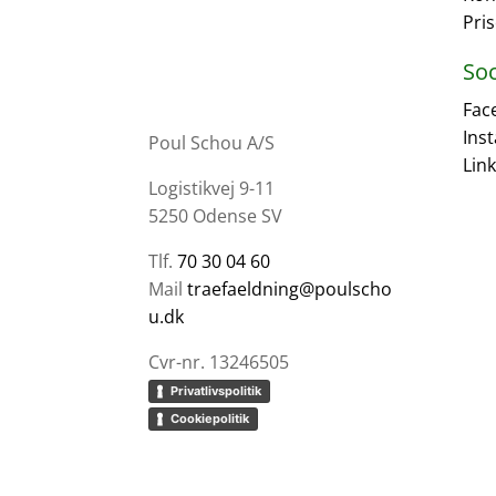
Pris
Soc
Fac
Ins
Poul Schou A/S
Lin
Logistikvej 9-11
5250 Odense SV
Tlf.
70 30 04 60
Mail
traefaeldning@poulscho
u.dk
Cvr-nr. 13246505
Privatlivspolitik
Cookiepolitik